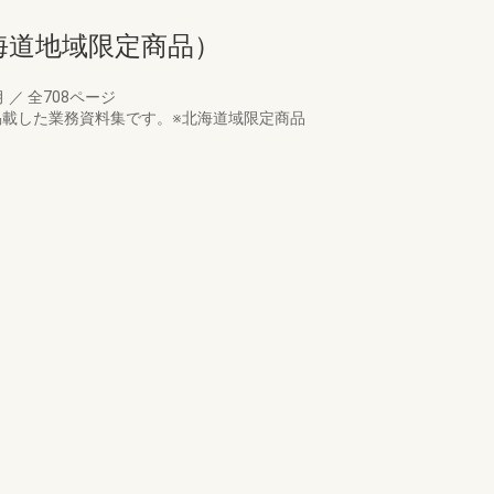
海道地域限定商品）
月
／
全708ページ
掲載した業務資料集です。※北海道域限定商品