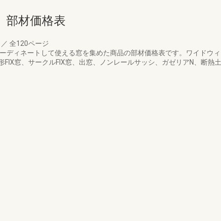
 部材価格表
月
／
全120ページ
Gとコーディネートして使える窓を集めた商品の部材価格表です。ワイドウ
FIX窓、サークルFIX窓、出窓、ノンレールサッシ、ガゼリアN、断熱