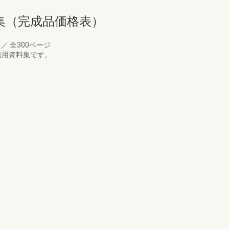
集（完成品価格表）
月
／
全300ページ
務用資料集です。