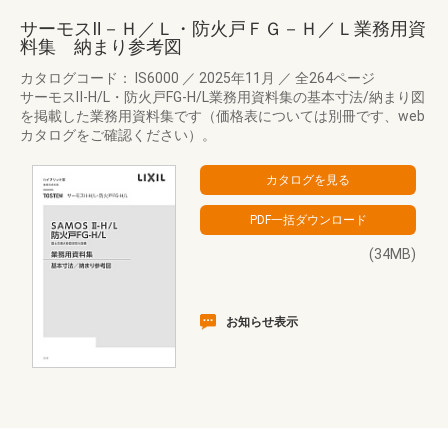
サーモスⅡ－Ｈ／Ｌ・防火戸ＦＧ－Ｈ／Ｌ業務用資
料集 納まり参考図
カタログコード： IS6000
／
2025年11月
／
全264ページ
サーモスⅡ-H/L・防火戸FG-H/L業務用資料集の基本寸法/納まり図
を掲載した業務用資料集です（価格表については別冊です、web
カタログをご確認ください）。
(34MB)
お知らせ表示