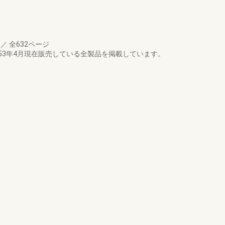
月
／
全632ページ
53年4月現在販売している全製品を掲載しています。