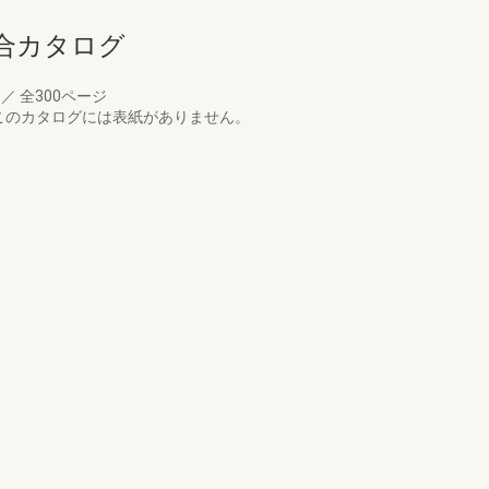
合カタログ
月
／
全300ページ
このカタログには表紙がありません。