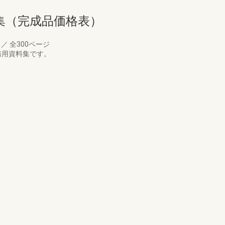
集（完成品価格表）
月
／
全300ページ
務用資料集です。