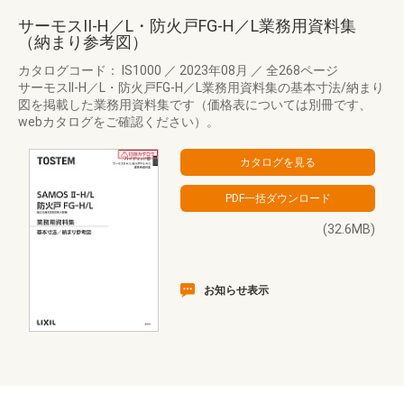
サーモスII-H／L・防火戸FG-H／L業務用資料集
（納まり参考図）
カタログコード： IS1000
／
2023年08月
／
全268ページ
サーモスII-H／L・防火戸FG-H／L業務用資料集の基本寸法/納まり
図を掲載した業務用資料集です（価格表については別冊です、
webカタログをご確認ください）。
(32.6MB)
お知らせ表示