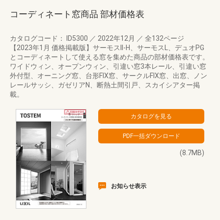
コーディネート窓商品 部材価格表
カタログコード： ID5300
／
2022年12月
／
全132ページ
【2023年1月 価格掲載版】サーモスII-H、サーモスL、デュオPG
とコーディネートして使える窓を集めた商品の部材価格表です。
ワイドウィン、オープンウィン、引違い窓3本レール、引違い窓
外付型、オーニング窓、台形FIX窓、サークルFIX窓、出窓、ノン
レールサッシ、ガゼリアN、断熱土間引戸、スカイシアター掲
載。
(8.7MB)
お知らせ表示