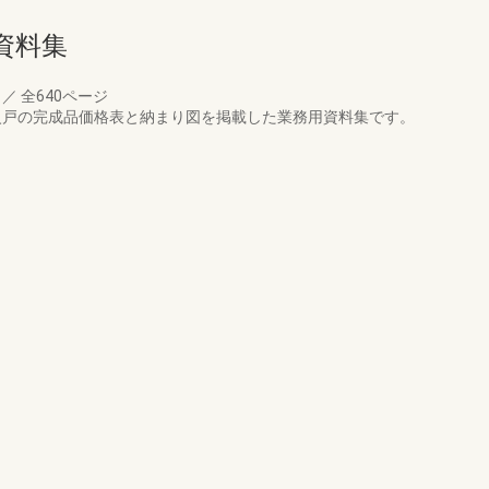
資料集
月
／
全640ページ
 防火戸の完成品価格表と納まり図を掲載した業務用資料集です。