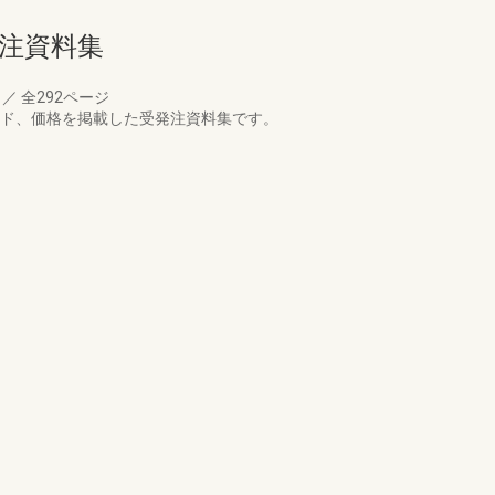
発注資料集
月
／
全292ページ
ード、価格を掲載した受発注資料集です。