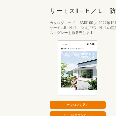
サーモスⅡ－Ｈ／Ｌ 
カタログコード： SM3100
／
2022年1
サーモスII－H／L、防火戸FG－H／L
スクグレーを新発売します。