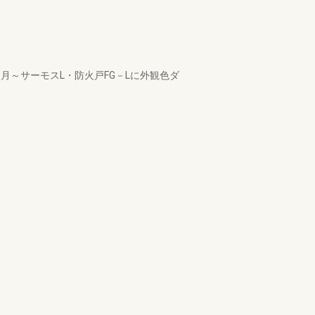
8月～サーモスL・防火戸FG－Lに外観色ダ