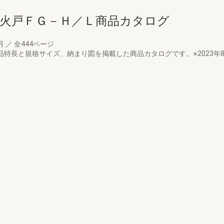
防火戸ＦＧ－Ｈ／Ｌ商品カタログ
0月
／
全444ページ
の商品特長と規格サイズ、納まり図を掲載した商品カタログです。※2023年