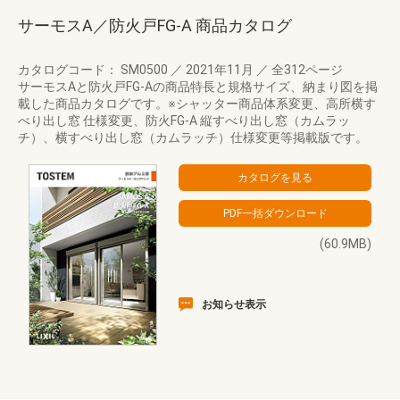
サーモスA／防火戸FG-A 商品カタログ
カタログコード： SM0500
／
2021年11月
／
全312ページ
サーモスAと防火戸FG-Aの商品特長と規格サイズ、納まり図を掲
載した商品カタログです。※シャッター商品体系変更、高所横す
べり出し窓 仕様変更、防火FG-A 縦すべり出し窓（カムラッ
チ）、横すべり出し窓（カムラッチ）仕様変更等掲載版です。
(60.9MB)
お知らせ表示