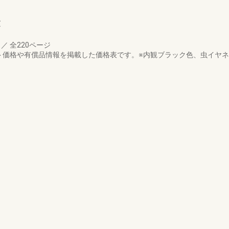
表
月
／
全220ページ
ト価格や有償品情報を掲載した価格表です。※内観ブラック色、虫イヤ