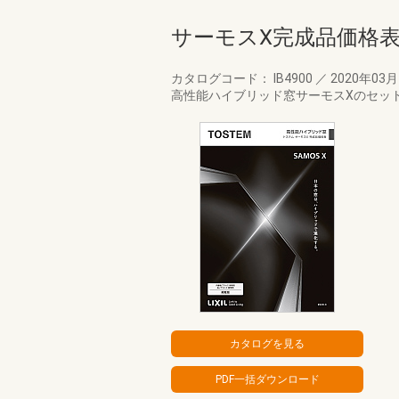
サーモスX完成品価格
カタログコード： IB4900
／
2020年03
高性能ハイブリッド窓サーモスXのセッ