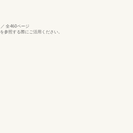
月
／
全460ページ
格を参照する際にご活用ください。