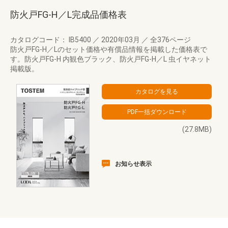
防火戸FG-H／L完成品価格表
カタログコード： IB5400
／
2020年03月
／
全376ページ
防火戸FG-H／Lのセット価格や有償品情報を掲載した価格表で
す。防火戸FG-H 内観色ブラック、防火戸FG-H／L 虫イヤネット
掲載版。
(27.8MB)
お知らせ表示