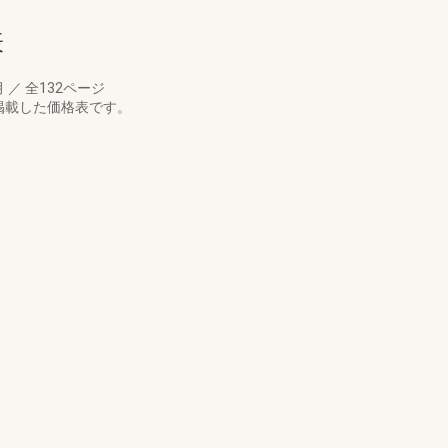
表
月
／
全132ページ
掲載した価格表です。