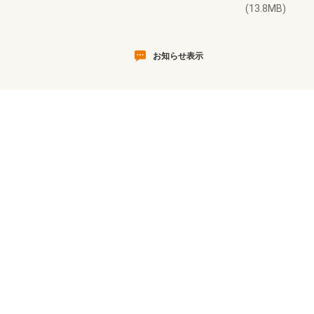
(13.8MB)
お知らせ表示