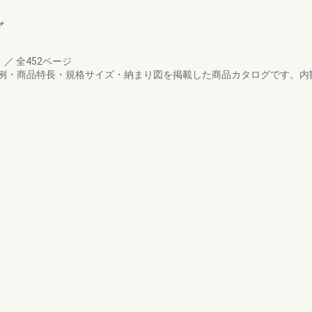
グ
月
／
全452ページ
例・商品特長・規格サイズ・納まり図を掲載した商品カタログです。内