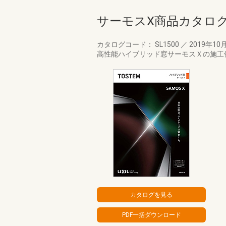
サーモスX商品カタロ
カタログコード： SL1500
／
2019年10
高性能ハイブリッド窓サーモスＸの施工