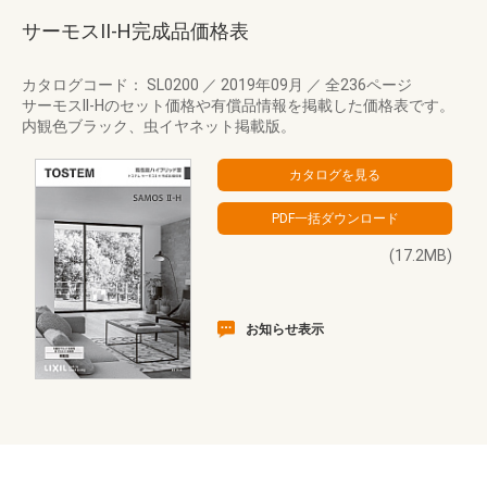
サーモスII-H完成品価格表
カタログコード： SL0200
／
2019年09月
／
全236ページ
サーモスII-Hのセット価格や有償品情報を掲載した価格表です。
内観色ブラック、虫イヤネット掲載版。
(17.2MB)
お知らせ表示