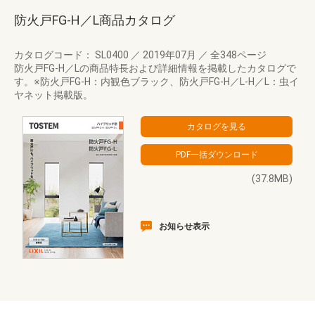
防火戸FG-H／L商品カタログ
カタログコード： SL0400
／
2019年07月
／
全348ページ
防火戸FG-H／Lの商品特長および詳細情報を掲載したカタログで
す。※防火戸FG-H：内観色ブラック、防火戸FG-H／L-H／L：虫イ
ヤネット掲載版。
(37.8MB)
お知らせ表示