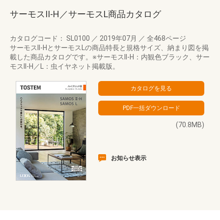
サーモスII-H／サーモスL商品カタログ
カタログコード： SL0100
／
2019年07月
／
全468ページ
サーモスII-HとサーモスLの商品特長と規格サイズ、納まり図を掲
載した商品カタログです。※サーモスII-H：内観色ブラック、サー
モスII-H／L：虫イヤネット掲載版。
(70.8MB)
お知らせ表示