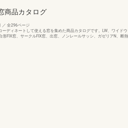
窓商品カタログ
月
／
全296ページ
Gとコーディネートして使える窓を集めた商品カタログです。LW、ワイド
形FIX窓、サークルFIX窓、出窓、ノンレールサッシ、ガゼリアN、断