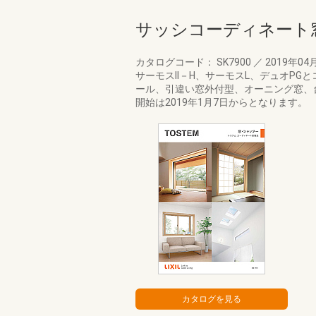
サッシコーディネート
カタログコード： SK7900
／
2019年04
サーモスII－H、サーモスL、デュオP
ール、引違い窓外付型、オーニング窓、台
開始は2019年1月7日からとなります。