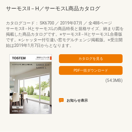
サーモスII－H／サーモスL商品カタログ
カタログコード： SK6700
／
2019年07月
／
全488ページ
サーモスII－HとサーモスLの商品特長と規格サイズ、納まり図を
掲載した商品カタログです。※サーモスII－HとサーモスL合冊版
です。※シャッター付引違い窓モデルチェンジ掲載版。※受注開
始は2019年1月7日からとなります。
(54.3MB)
お知らせ表示