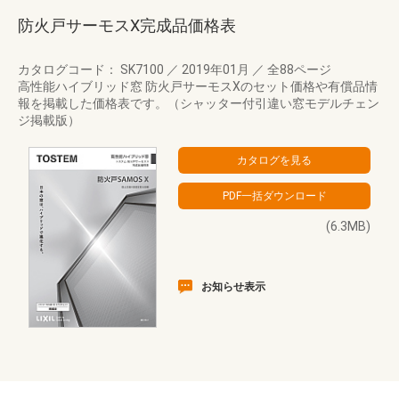
防火戸サーモスX完成品価格表
カタログコード： SK7100
／
2019年01月
／
全88ページ
高性能ハイブリッド窓 防火戸サーモスXのセット価格や有償品情
報を掲載した価格表です。（シャッター付引違い窓モデルチェン
ジ掲載版）
(6.3MB)
お知らせ表示