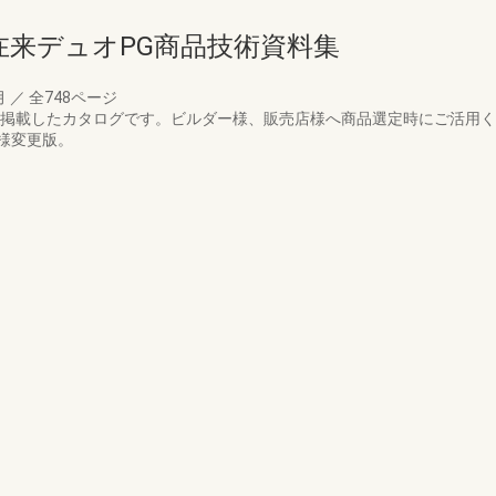
在来デュオPG商品技術資料集
月
／
全748ページ
を掲載したカタログです。ビルダー様、販売店様へ商品選定時にご活用
様変更版。