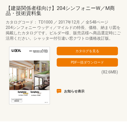
【建築関係者様向け】204シンフォニーW／M商
品・技術資料集
カタログコード： TD1000
／
2017年12月
／
全548ページ
204シンフォニー ウッディ／マイルドの特長、価格、納まり図を
掲載したカタログです。ビルダー様、販売店様へ商品選定時にご
活用ください。シャッター付引違い窓クワトロ価格改訂版。
(82.6MB)
お知らせ表示