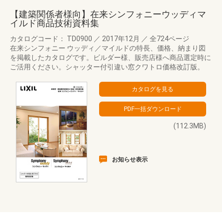
【建築関係者様向】在来シンフォニーウッディマ
イルド商品技術資料集
カタログコード： TD0900
／
2017年12月
／
全724ページ
在来シンフォニー ウッディ／マイルドの特長、価格、納まり図
を掲載したカタログです。ビルダー様、販売店様へ商品選定時に
ご活用ください。シャッター付引違い窓クワトロ価格改訂版。
(112.3MB)
お知らせ表示