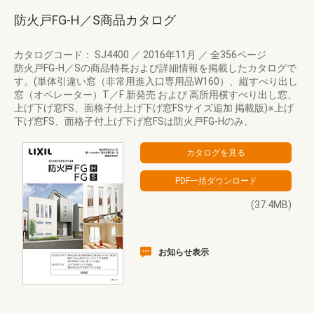
防火戸FG-H／S商品カタログ
カタログコード： SJ4400
／
2016年11月
／
全356ページ
防火戸FG-H／Sの商品特長および詳細情報を掲載したカタログで
す。(単体引違い窓（非常用進入口専用品W160）、縦すべり出し
窓（オペレーター）T／F 新発売 および 高所用横すべり出し窓、
上げ下げ窓FS、面格子付上げ下げ窓FSサイズ追加 掲載版)※上げ
下げ窓FS、面格子付上げ下げ窓FSは防火戸FG-Hのみ。
(37.4MB)
お知らせ表示